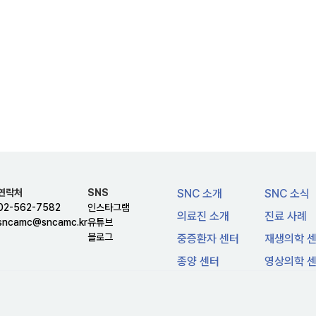
연락처
SNS
SNC 소개
SNC 소식
02-562-7582
인스타그램
의료진 소개
진료 사례
sncamc@sncamc.kr
유튜브
블로그
중증환자 센터
재생의학 
종양 센터
영상의학 